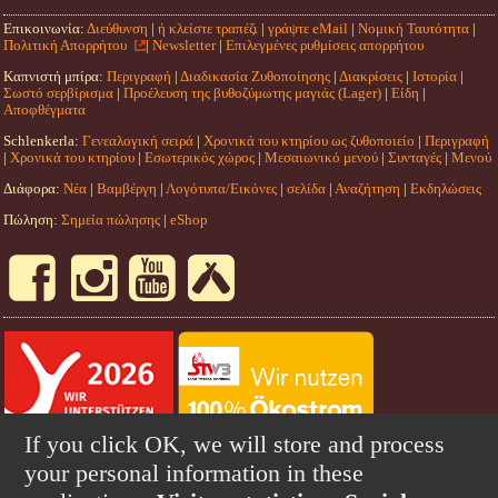
Επικοινωνία:
Διεύθυνση
|
ή κλείστε τραπέζι
|
γράψτε eMail
|
Νομική Ταυτότητα
|
Πολιτική Απορρήτου
|
Newsletter
|
Επιλεγμένες ρυθμίσεις απορρήτου
Καπνιστή μπίρα:
Περιγραφή
|
Διαδικασία Ζυθοποίησης
|
Διακρίσεις
|
Ιστορία
|
Σωστό σερβίρισμα
|
Προέλευση της βυθοζύμωτης μαγιάς (Lager)
|
Είδη
|
Αποφθέγματα
Schlenkerla:
Γενεαλογική σειρά
|
Χρονικά του κτηρίου ως ζυθοποιείο
|
Περιγραφή
|
Χρονικά του κτηρίου
|
Εσωτερικός χώρος
|
Μεσαιωνικό μενού
|
Συνταγές
|
Μενού
Διάφορα:
Νέα
|
Βαμβέργη
|
Λογότυπα/Εικόνες
|
σελίδα
|
Αναζήτηση
|
Εκδηλώσεις
Πώληση:
Σημεία πώλησης
|
eShop
If you click OK, we will store and process
your personal information in these