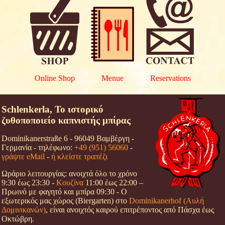
Online Shop
Menue
Reservations
Schlenkerla, Το ιστορικό
ζυθοποποιείο καπνιστής μπίρας
Dominikanerstraße 6 - 96049 Βαμβέργη -
Γερμανία - τηλέφωνο:
+49 (951) 56060
-
γράψτε eMail
-
ή κλείστε τραπέζι
Ωράριο λειτουργίας: ανοιχτά όλο το χρόνο
9:30 έως 23:30 -
Κουζίνα
11:00 έως 22:00 –
Πρωινό με φαγητό και μπίρα 09:30 - Ο
εξωτερικός μας χώρος (Biergarten) στο
Dominikanerhof (Αυλή
Δομινικανών)
, είναι ανοιχτός καιρού επιτρέποντος από Πάσχα έως
Οκτώβρη.