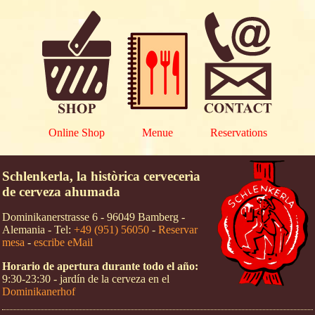
Online Shop
Menue
Reservations
Schlenkerla, la històrica cervecerìa
de cerveza ahumada
Dominikanerstrasse 6 - 96049 Bamberg -
Alemania - Tel:
+49 (951) 56050
-
Reservar
mesa
-
escribe eMail
Horario de apertura durante todo el año:
9:30-23:30 - jardín de la cerveza en el
Dominikanerhof