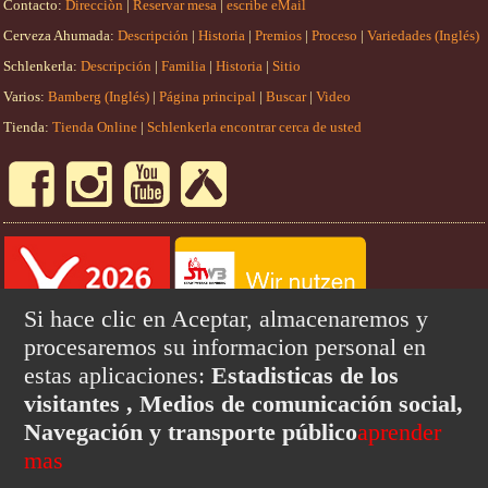
Contacto:
Direcciòn
|
Reservar mesa
|
escribe eMail
Cerveza Ahumada:
Descripción
|
Historia
|
Premios
|
Proceso
|
Variedades (Inglés)
Schlenkerla:
Descripción
|
Familia
|
Historia
|
Sitio
Varios:
Bamberg (Inglés)
|
Página principal
|
Buscar
|
Video
Tienda:
Tienda Online
|
Schlenkerla encontrar cerca de usted
Si hace clic en Aceptar, almacenaremos y
procesaremos su informacion personal en
estas aplicaciones:
Estadisticas de los
visitantes , Medios de comunicación social,
Navegación y transporte público
aprender
Language:
brasileiro/português
中文
deutsch
english
mas
français
español
eλληνική
italiano
日本語
polski